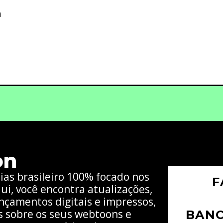
a
on
cias brasileiro 100% focado nos
F
ui, você encontra atualizações,
nçamentos digitais e impressos,
s sobre os seus webtoons e
BAN