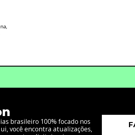
ina,
s
on
cias brasileiro 100% focado nos
F
ui, você encontra atualizações,