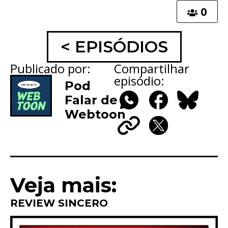
0
< EPISÓDIOS
Publicado por:
Compartilhar
episódio:
Pod
Falar de
Webtoon
WhatsApp
Facebook
Bluesky
Copy
X
Link
Veja mais:
REVIEW SINCERO