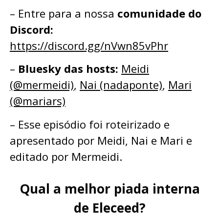
– ⁠⁠⁠⁠⁠Entre para a nossa
comunidade do
Discord:
⁠⁠⁠⁠⁠⁠⁠⁠⁠⁠⁠⁠⁠https://discord.gg/nVwn85vPhr⁠⁠⁠⁠⁠⁠⁠⁠⁠⁠⁠⁠⁠
–
Bluesky das hosts:
⁠⁠⁠⁠⁠Meidi
(@mermeidi)
⁠⁠⁠⁠⁠,
⁠⁠⁠⁠⁠Nai (nadaponte)
⁠⁠⁠⁠⁠, ⁠⁠⁠⁠⁠
Mari
(@mariars)⁠⁠⁠⁠⁠
– Esse episódio foi roteirizado e
apresentado por Meidi, Nai e Mari e
editado por Mermeidi.
Qual a melhor piada interna
de Eleceed?