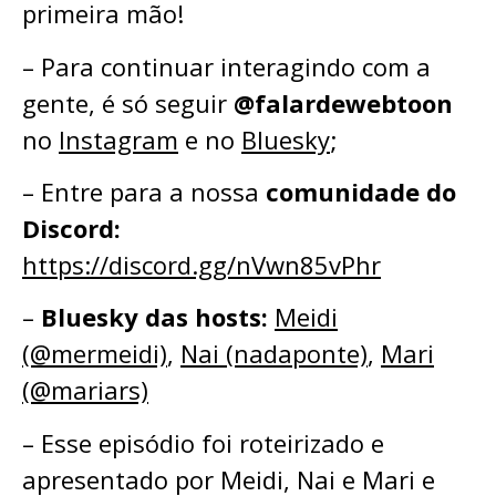
primeira mão!
– Para continuar interagindo com a
gente, é só seguir
@falardewebtoon
no
Instagram
e no
Bluesky
;⁠⁠⁠⁠⁠
– ⁠⁠⁠⁠⁠Entre para a nossa
comunidade do
Discord:
⁠⁠⁠⁠⁠⁠⁠⁠⁠⁠⁠⁠⁠https://discord.gg/nVwn85vPhr⁠⁠⁠⁠⁠⁠⁠⁠⁠⁠⁠⁠⁠
–
Bluesky das hosts:
⁠⁠⁠⁠⁠Meidi
(@mermeidi)
⁠⁠⁠⁠⁠,
⁠⁠⁠⁠⁠Nai (nadaponte)
⁠⁠⁠⁠⁠, ⁠⁠⁠⁠⁠
Mari
(@mariars)⁠⁠⁠⁠⁠
– Esse episódio foi roteirizado e
apresentado por Meidi, Nai e Mari e