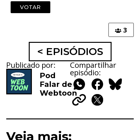
3
< EPISÓDIOS
Publicado por:
Compartilhar
episódio:
Pod
Falar de
Webtoon
WhatsApp
Facebook
Bluesky
Copy
X
Link
Veja mais: