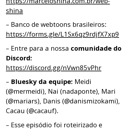
⁠⁠https://marceloshina.com.br/web-
shina⁠⁠
– Banco de webtoons brasileiros:
⁠⁠https://forms.gle/L1Sx6qz9rdjfX7xp9⁠⁠
– ⁠⁠⁠⁠⁠Entre para a nossa
comunidade do
Discord:
⁠⁠⁠⁠⁠⁠⁠⁠⁠⁠⁠⁠⁠⁠⁠⁠⁠https://discord.gg/nVwn85vPhr⁠⁠⁠⁠⁠⁠⁠⁠⁠⁠⁠⁠⁠⁠⁠⁠⁠
–
Bluesky da equipe:
⁠⁠⁠⁠⁠Meidi
(@mermeidi)⁠⁠⁠⁠⁠, ⁠⁠⁠⁠⁠Nai (nadaponte)⁠⁠⁠⁠⁠, ⁠⁠⁠⁠⁠Mari
(@mariars)⁠⁠⁠⁠⁠, Danis (@danismizokami),
Cacau (@cacauf).
– Esse episódio foi roteirizado e