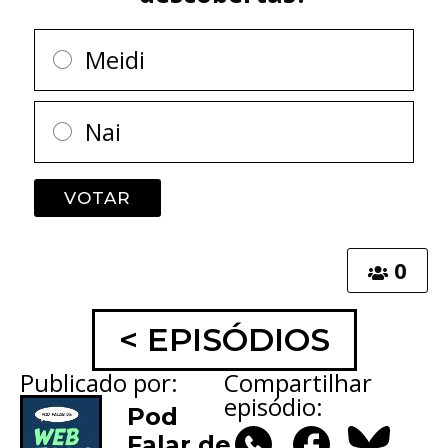
Meidi
Nai
0
< EPISÓDIOS
Publicado por:
Compartilhar
episódio:
Pod
Falar de