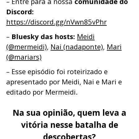
– ⁠⁠⁠⁠⁠Entre para a nossa
comunidade do
Discord:
⁠⁠⁠⁠⁠⁠⁠⁠⁠⁠⁠⁠⁠https://discord.gg/nVwn85vPhr⁠⁠⁠⁠⁠⁠⁠⁠⁠⁠⁠⁠⁠
–
Bluesky das hosts:
⁠⁠⁠⁠⁠Meidi
(@mermeidi)
⁠⁠⁠⁠⁠,
⁠⁠⁠⁠⁠Nai (nadaponte)
⁠⁠⁠⁠⁠, ⁠⁠⁠⁠⁠
Mari
(@mariars)⁠⁠⁠⁠⁠
– Esse episódio foi roteirizado e
apresentado por Meidi, Nai e Mari e
editado por Mermeidi.
Na sua opinião, quem leva a
vitória nesse batalha de
descobertas?