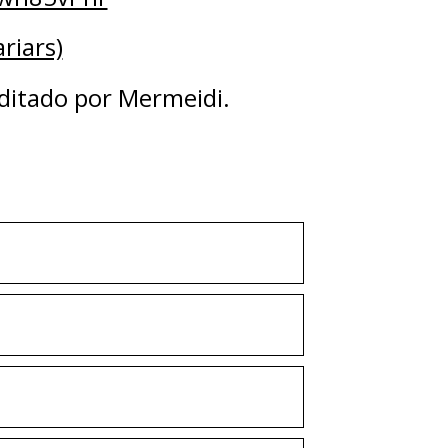
rs)⁠⁠⁠⁠⁠
editado por Mermeidi.