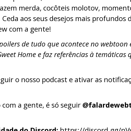
 fazem merda, cocôteis molotov, momen
 Ceda aos seus desejos mais profundos d
iew com a gente!
poilers de tudo que acontece no webtoon 
eet Home e faz referências à temáticas q
eguir o nosso podcast e ativar as notific
 com a gente, é só seguir
@falardeweb
dade do Discord:
⁠⁠⁠⁠⁠⁠⁠⁠⁠⁠⁠⁠⁠https://discord.gg/nVwn85