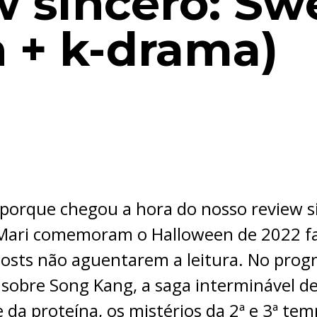
w sincero: S
 + k-drama)
 porque chegou a hora do nosso review 
e Mari comemoram o Halloween de 2022 fa
 hosts não aguentarem a leitura. No prog
sobre Song Kang, a saga interminável de
 da proteína, os mistérios da 2ª e 3ª te