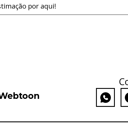
timação por aqui!
Co
 Webtoon
WhatsApp
Fac