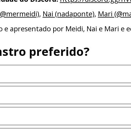
idi (@mermeidi)
⁠⁠⁠⁠⁠,
⁠⁠⁠⁠⁠Nai (nadaponte)
⁠⁠⁠⁠⁠, ⁠⁠⁠⁠⁠
Mari (@maria
do e apresentado por Meidi, Nai e Mari e 
stro preferido?