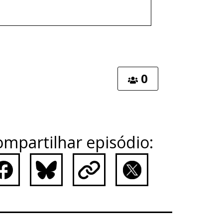
0
mpartilhar episódio:
ebook
Bluesky
Copy
X
Link