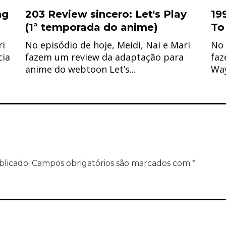
ng
203 Review sincero: Let's Play
19
(1ª temporada do anime)
To
ri
No episódio de hoje, Meidi, Nai e Mari
No 
cia
fazem um review da adaptação para
faz
anime do webtoon Let’s...
Way
blicado.
Campos obrigatórios são marcados com
*