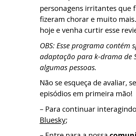
personagens irritantes que
fizeram chorar e muito mais.
hoje e venha curtir esse rev
OBS: Esse programa contém s
adaptação para k-drama de Sw
algumas pessoas.
Não se esqueça de avaliar, s
episódios em primeira mão!
– Para continuar interagindo
Bluesky
;⁠⁠⁠⁠⁠
– ⁠⁠⁠⁠⁠Entre para a nossa
comuni