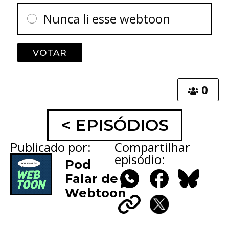
Nunca li esse webtoon
0
< EPISÓDIOS
Publicado por:
Compartilhar
episódio:
Pod
Falar de
Webtoon
WhatsApp
Facebook
Bluesky
Copy
X