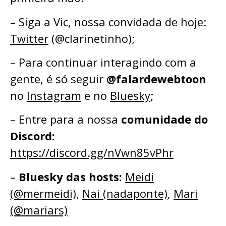
– Siga a Vic, nossa convidada de hoje:
⁠Twitter⁠
(@clarinetinho);
– Para continuar interagindo com a
gente, é só seguir
@falardewebtoon
no
Instagram
e no
Bluesky
;⁠⁠⁠⁠⁠
– ⁠⁠⁠⁠⁠Entre para a nossa
comunidade do
Discord:
⁠⁠⁠⁠⁠⁠⁠⁠⁠⁠⁠⁠⁠https://discord.gg/nVwn85vPhr⁠⁠⁠⁠⁠⁠⁠⁠⁠⁠⁠⁠⁠
–
Bluesky das hosts:
⁠⁠⁠⁠⁠Meidi
(@mermeidi)
⁠⁠⁠⁠⁠,
⁠⁠⁠⁠⁠Nai (nadaponte)
⁠⁠⁠⁠⁠, ⁠⁠⁠⁠⁠
Mari
(@mariars)⁠⁠⁠⁠⁠