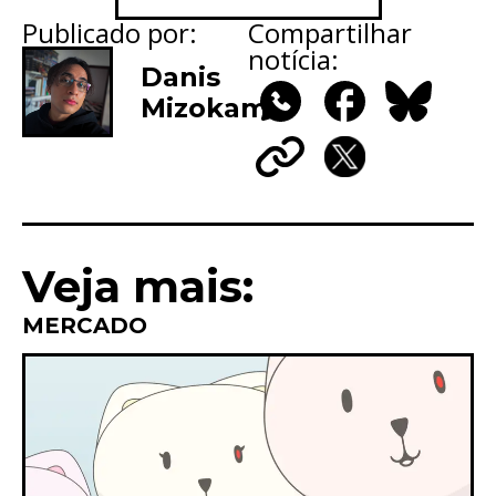
Publicado por:
Compartilhar
notícia:
Danis
Mizokami
WhatsApp
Facebook
Bluesky
Copy
X
Link
Veja mais:
MERCADO