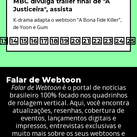
MBC divulga trailer final de "A
Justiceira", assista
K-drama adapta o webtoon “A Bona Fide Killer”,
de Yoon e Gum
13
14
15
16
17
18
19
20
21
22
23
24
25
Falar de Webtoon
Falar de Webtoon
é o portal de notícias
brasileiro 100% focado nos quadrinhos
de rolagem vertical. Aqui, você encontra
atualizações, resenhas, cobertura de
eventos, lançamentos digitais e
impressos, entrevistas exclusivas e
muito mais sobre os seus webtoons e