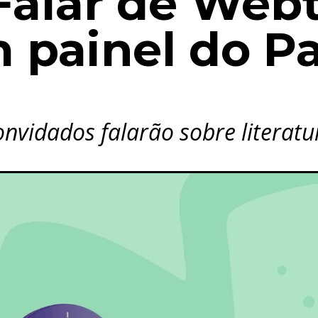
Falar de Web
 painel do P
onvidados falarão sobre literat