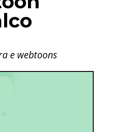
toon
alco
ura e webtoons