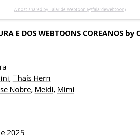
A post shared by Falar de Webtoon (@falardewebtoon)
RA E DOS WEBTOONS COREANOS by Ce
ra
ini
,
Thaís Hern
se Nobre
,
Meidi
,
Mimi
de 2025