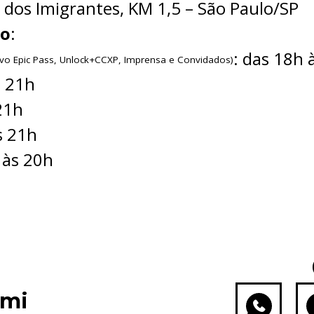
. dos Imigrantes, KM 1,5 – São Paulo/SP
to
:
: das 18h 
sivo Epic Pass, Unlock+CCXP, Imprensa e Convidados)
s 21h
21h
s 21h
 às 20h
ami