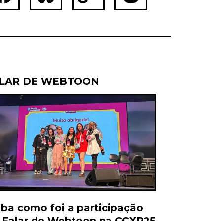
ebook
Bluesky
Copy
X
Link
LAR DE WEBTOON
iba como foi a participação
 Falar de Webtoon na CCXP25