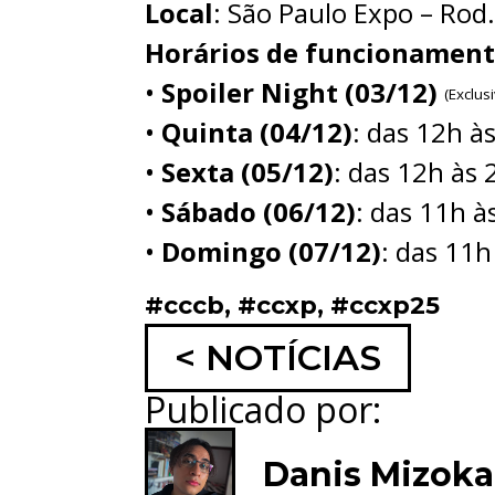
Local
: São Paulo Expo – Rod
Horários de funcionamen
•
Spoiler Night (03/12)
(Exclu
•
Quinta (04/12)
: das 12h à
•
Sexta (05/12)
: das 12h às 
•
Sábado (06/12)
: das 11h à
•
Domingo (07/12)
: das 11h
#cccb
,
#ccxp
,
#ccxp25
< NOTÍCIAS
Publicado por:
Danis Mizok