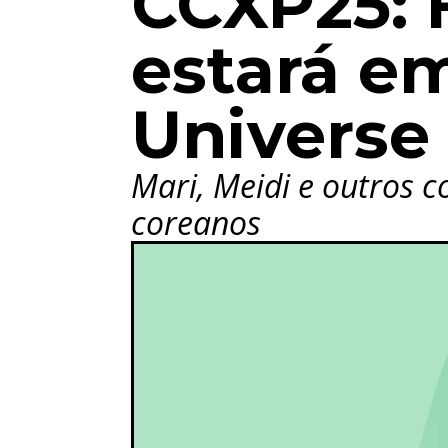
CCXP25: 
estará em
Universe
Mari, Meidi e outros c
coreanos