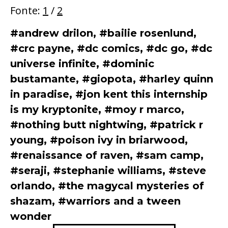
Fonte:
1
/
2
#andrew drilon
,
#bailie rosenlund
,
#crc payne
,
#dc comics
,
#dc go
,
#dc
universe infinite
,
#dominic
bustamante
,
#giopota
,
#harley quinn
in paradise
,
#jon kent this internship
is my kryptonite
,
#moy r marco
,
#nothing butt nightwing
,
#patrick r
young
,
#poison ivy in briarwood
,
#renaissance of raven
,
#sam camp
,
#seraji
,
#stephanie williams
,
#steve
orlando
,
#the magycal mysteries of
shazam
,
#warriors and a tween
wonder