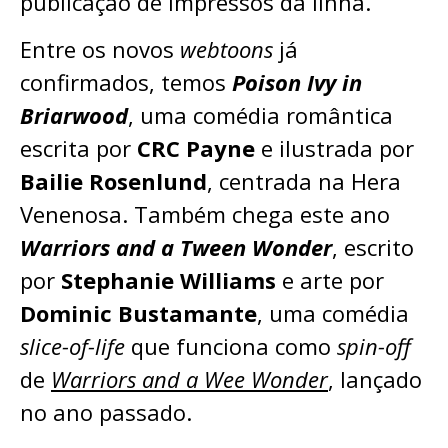
publicação de impressos da linha.
Entre os novos
webtoons
já
confirmados, temos
Poison Ivy in
Briarwood
, uma comédia romântica
escrita por
CRC Payne
e ilustrada por
Bailie Rosenlund
, centrada na Hera
Venenosa. Também chega este ano
Warriors and a Tween Wonder
, escrito
por
Stephanie Williams
e arte por
Dominic Bustamante
, uma comédia
slice-of-life
que funciona como
spin-off
de
Warriors and a Wee Wonder
, lançado
no ano passado.