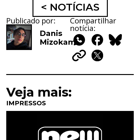
< NOTÍCIAS
Publicado por:
Compartilhar
notícia:
Danis
Mizokami
WhatsApp
Facebook
Bluesky
Copy
X
Link
Veja mais:
IMPRESSOS