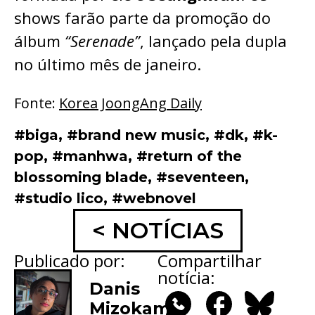
shows farão parte da promoção do
álbum
“Serenade”
, lançado pela dupla
no último mês de janeiro.
Fonte:
Korea JoongAng Daily
#biga
,
#brand new music
,
#dk
,
#k-
pop
,
#manhwa
,
#return of the
blossoming blade
,
#seventeen
,
#studio lico
,
#webnovel
< NOTÍCIAS
Publicado por:
Compartilhar
notícia:
Danis
Mizokami