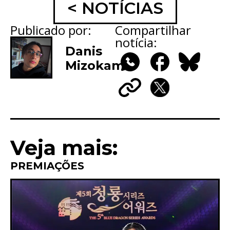
< NOTÍCIAS
Publicado por:
Compartilhar
notícia:
Danis
Mizokami
WhatsApp
Facebook
Bluesky
Copy
X
Link
Veja mais:
PREMIAÇÕES