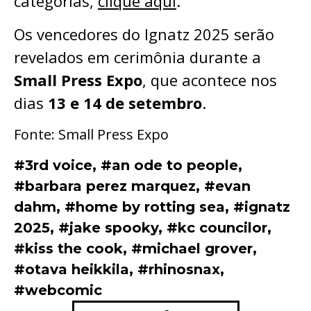
categorias,
clique aqui
.
Os vencedores do Ignatz 2025 serão
revelados em cerimônia durante a
Small Press Expo
, que acontece nos
dias
13 e 14 de setembro
.
Fonte: Small Press Expo
#3rd voice
,
#an ode to people
,
#barbara perez marquez
,
#evan
dahm
,
#home by rotting sea
,
#ignatz
2025
,
#jake spooky
,
#kc councilor
,
#kiss the cook
,
#michael grover
,
#otava heikkila
,
#rhinosnax
,
#webcomic