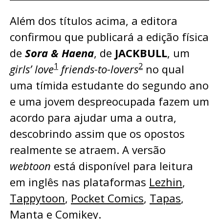
Além dos títulos acima, a editora
confirmou que publicará a edição física
de
Sora & Haena
, de
JACKBULL
, um
1
2
girls’ love
friends-to-lovers
no qual
uma tímida estudante do segundo ano
e uma jovem despreocupada fazem um
acordo para ajudar uma a outra,
descobrindo assim que os opostos
realmente se atraem. A versão
webtoon
está disponível para leitura
em inglês nas plataformas
Lezhin
,
Tappytoon
,
Pocket Comics
,
Tapas
,
Manta
e
Comikey
.