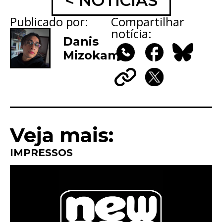
< NOTÍCIAS
Publicado por:
Compartilhar
notícia:
Danis
Mizokami
WhatsApp
Facebook
Bluesky
Copy
X
Link
Veja mais:
IMPRESSOS