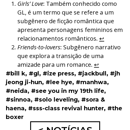
Girls’ Love
: Também conhecido como
GL, é um termo que se refere a um
subgênero de ficção romântica que
apresenta personagens femininos em
relacionamentos românticos.
↩︎
Friends-to-lovers
: Subgênero narrativo
que explora a transição de uma
amizade para um romance.
↩︎
#bill k
,
#gl
,
#ize press
,
#jackbull
,
#jh
jeong ji-hun
,
#lee hye
,
#manhwa
,
#neida
,
#see you in my 19th life
,
#sinnoa
,
#solo leveling
,
#sora &
haena
,
#sss-class revival hunter
,
#the
boxer