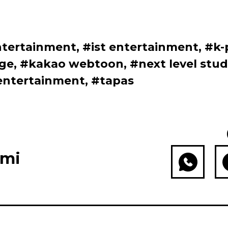
tertainment
,
#ist entertainment
,
#k-
ge
,
#kakao webtoon
,
#next level stud
entertainment
,
#tapas
ami
WhatsApp
Fac