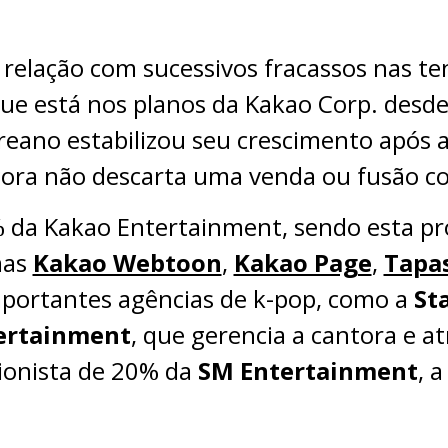
relação com sucessivos fracassos nas ten
ue está nos planos da Kakao Corp. desd
reano estabilizou seu crescimento após
agora não descarta uma venda ou fusão 
 da Kakao Entertainment, sendo esta pro
mas
Kakao Webtoon
,
Kakao Page
,
Tapa
mportantes agências de k-pop, como a
St
ertainment
, que gerencia a cantora e at
ionista de 20% da
SM Entertainment
, 