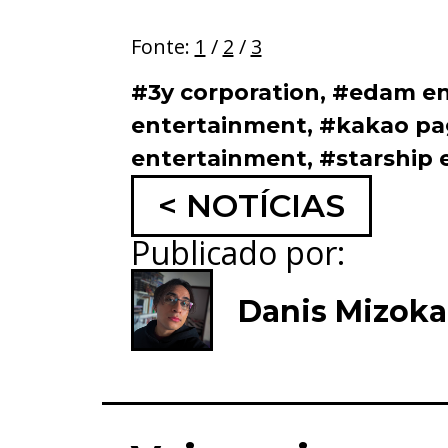
Fonte:
1
/
2
/
3
#3y corporation
,
#edam en
entertainment
,
#kakao pa
entertainment
,
#starship 
< NOTÍCIAS
Publicado por:
Danis Mizok