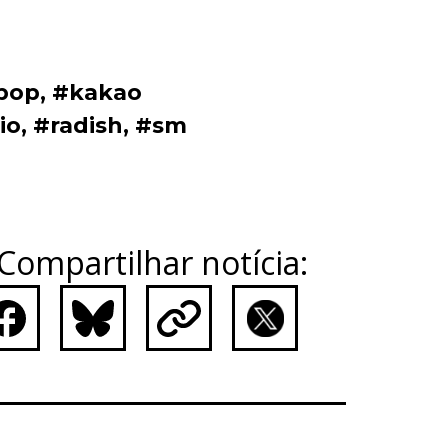
pop
,
#kakao
io
,
#radish
,
#sm
Compartilhar notícia:
ebook
Bluesky
Copy
X
Link