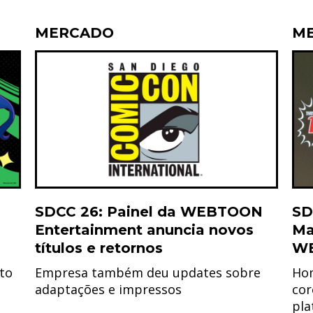
MERCADO
M
SDCC 26: Painel da WEBTOON
SD
Entertainment anuncia novos
Ma
títulos e retornos
WE
to
Empresa também deu updates sobre
Hom
adaptações e impressos
cor
pla