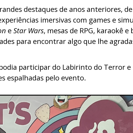
grandes destaques de anos anteriores, d
 experiências imersivas com games e simu
on
e
Star Wars
, mesas de RPG, karaokê e 
dades para encontrar algo que lhe agrad
podia participar do Labirinto do Terror e 
es espalhadas pelo evento.