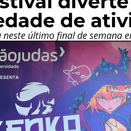
tival diverte
edade de ativ
 neste último final de semana 