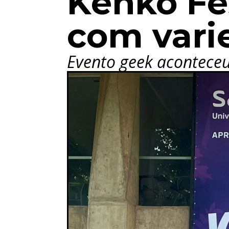
Kenko Fes
com vari
Evento geek aconteceu