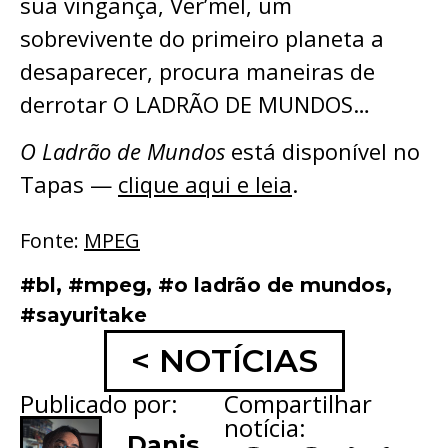
sua vingança, Ver’mel, um
sobrevivente do primeiro planeta a
desaparecer, procura maneiras de
derrotar O LADRÃO DE MUNDOS…
O Ladrão de Mundos
está disponível no
Tapas —
clique aqui e leia
.
Fonte:
MPEG
#bl
,
#mpeg
,
#o ladrão de mundos
,
#sayuritake
< NOTÍCIAS
Publicado por:
Compartilhar
notícia:
Danis