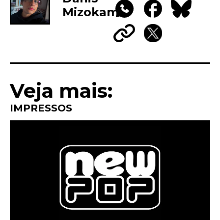
Mizokami
WhatsApp
Facebook
Bluesky
Copy
X
Link
Veja mais:
IMPRESSOS