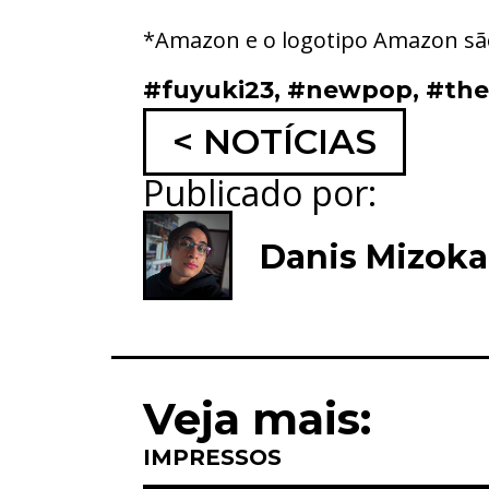
*Amazon e o logotipo Amazon são
#fuyuki23
,
#newpop
,
#the
< NOTÍCIAS
Publicado por:
Danis Mizok
Veja mais:
IMPRESSOS