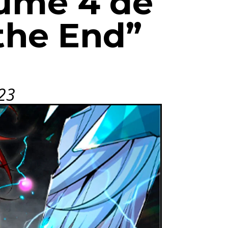
ume 4 de
the End”
23