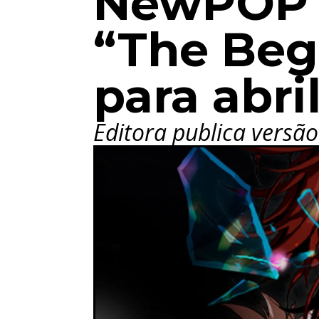
NewPOP c
“The Beg
para abri
Editora publica versã