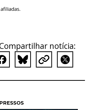
filiadas.
Compartilhar notícia:
ebook
Bluesky
Copy
X
Link
PRESSOS