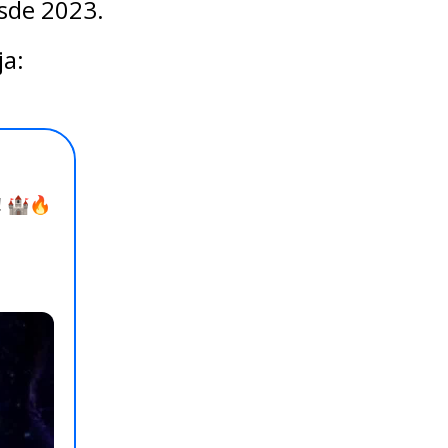
esde 2023.
ja: