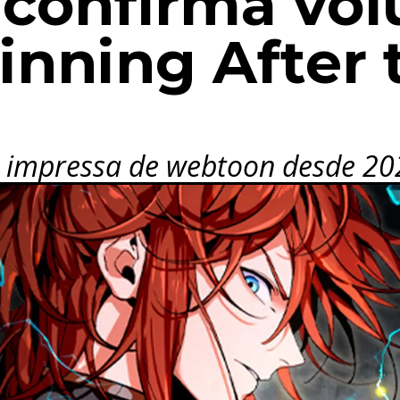
onfirma vol
inning After 
l
o impressa de webtoon desde 20