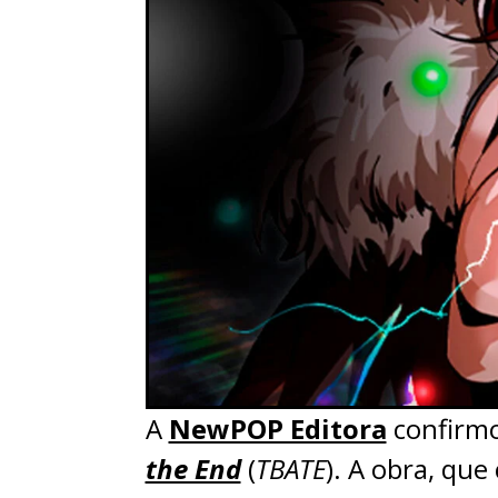
A
NewPOP Editora
confirmo
the End
(
TBATE
). A obra, q