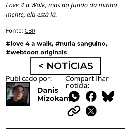
Love 4 a Walk, mas no fundo da minha
mente, ela está lá.
Fonte:
CBR
#love 4 a walk
,
#nuria sanguino
,
#webtoon originals
< NOTÍCIAS
Publicado por:
Compartilhar
notícia:
Danis
Mizokami
WhatsApp
Facebook
Bluesky
Copy
X