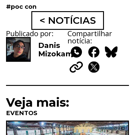
#poc con
< NOTÍCIAS
Publicado por:
Compartilhar
notícia:
Danis
Mizokami
WhatsApp
Facebook
Bluesky
Copy
X
Link
Veja mais:
EVENTOS