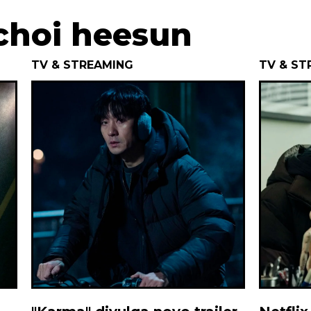
#choi heesun
TV & STREAMING
TV & ST