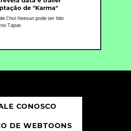
 revela data e trailer
ptação de "Karma"
e Choi Heesun pode ser lido
 no Tapas
ALE CONOSCO
CO DE WEBTOONS