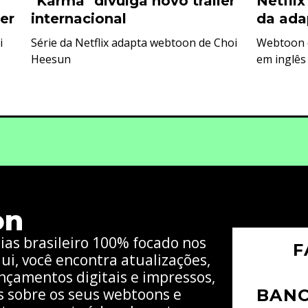
"Karma" divulga novo trailer
Netflix
er
internacional
da ada
i
Série da Netflix adapta webtoon de Choi
Webtoon d
Heesun
em inglês
on
cias brasileiro 100% focado nos
F
ui, você encontra atualizações,
nçamentos digitais e impressos,
s sobre os seus webtoons e
BAN