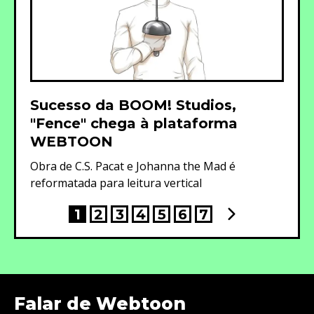
Sucesso da BOOM! Studios,
"Fence" chega à plataforma
WEBTOON
Obra de C.S. Pacat e Johanna the Mad é
reformatada para leitura vertical
1
2
3
4
5
6
7
Falar de Webtoon