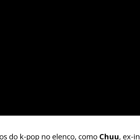
os do k-pop no elenco, como
Chuu
, ex-