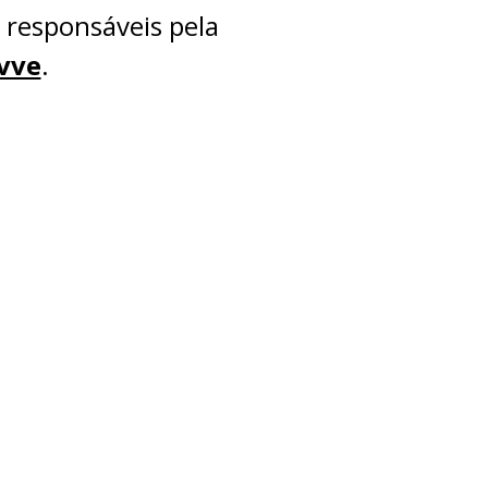
s responsáveis pela
vve
.