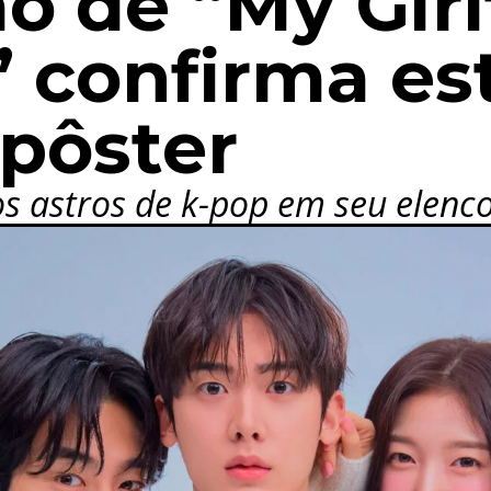
 de “My Girlf
” confirma es
 pôster
s astros de k-pop em seu elenc