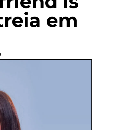
riend is
treia em
o