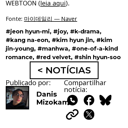
WEBTOON (
leia aqui
).
Fonte:
마이데일리 — Naver
#jeon hyun-mi
,
#joy
,
#k-drama
,
#kang na-eon
,
#kim hyun jin
,
#kim
jin-young
,
#manhwa
,
#one-of-a-kind
romance
,
#red velvet
,
#shin hyun-soo
< NOTÍCIAS
Publicado por:
Compartilhar
notícia:
Danis
Mizokami
WhatsApp
Facebook
Bluesky
Copy
X