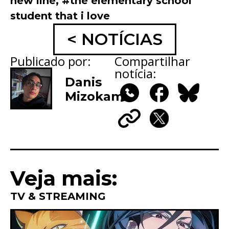
new line
,
#the elementary school
student that i love
< NOTÍCIAS
Publicado por:
Compartilhar
notícia:
Danis
Mizokami
WhatsApp
Facebook
Bluesky
Copy
X
Link
Veja mais:
TV & STREAMING