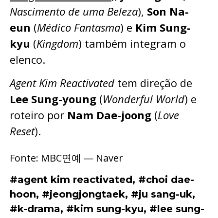
Nascimento de uma Beleza
),
Son Na-
eun
(
Médico Fantasma
) e
Kim Sung-
kyu
(
Kingdom
) também integram o
elenco.
Agent Kim Reactivated
tem direção de
Lee Sung-young
(
Wonderful World
) e
roteiro por
Nam Dae-joong
(
Love
Reset
).
Fonte: MBC연예 — Naver
#agent kim reactivated
,
#choi dae-
hoon
,
#jeongjongtaek
,
#ju sang-uk
,
#k-drama
,
#kim sung-kyu
,
#lee sung-