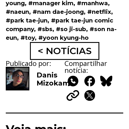
young
,
#manager kim
,
#manhwa
,
#naeun
,
#nam dae-joong
,
#netflix
,
#park tae-jun
,
#park tae-jun comic
company
,
#sbs
,
#so ji-sub
,
#son na-
eun
,
#toy
,
#yoon kyung-ho
< NOTÍCIAS
Publicado por:
Compartilhar
notícia:
Danis
Mizokami
WhatsApp
Facebook
Bluesky
Copy
X
Link