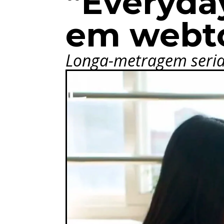
“Everyda
em webto
Longa-metragem seria