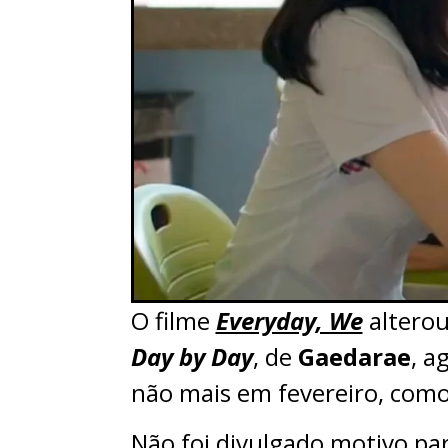
O filme
Everyday, We
altero
Day by Day
, de
Gaedarae
, a
não mais em fevereiro, como
Não foi divulgado motivo pa