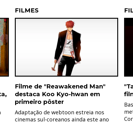
FILMES
FI
Filme de "Reawakened Man"
"T
ta,
destaca Koo Kyo-hwan em
fi
primeiro pôster
Bas
met
a
Adaptação de webtoon estreia nos
Cor
cinemas sul-coreanos ainda este ano