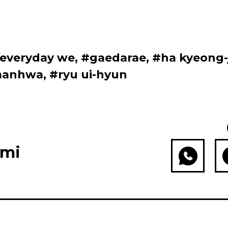
everyday we
,
#gaedarae
,
#ha kyeong-
anhwa
,
#ryu ui-hyun
ami
WhatsApp
Fac