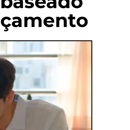
 baseado
nçamento