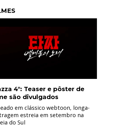
LMES
azza 4": Teaser e pôster de
lme são divulgados
eado em clássico webtoon, longa-
ragem estreia em setembro na
eia do Sul