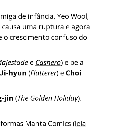
miga de infância, Yeo Wool,
o causa uma ruptura e agora
e o crescimento confuso do
Majestade
e
Cashero
) e pela
Ui-hyun
(
Flatterer
) e
Choi
-jin
(
The Golden Holiday
).
taformas Manta Comics (
leia