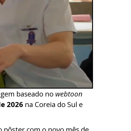
ragem baseado no
webtoon
e 2026
na Coreia do Sul e
vo pôster com o novo mês de