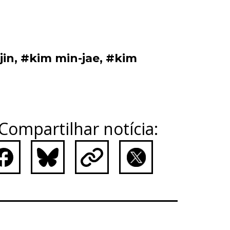
jin
,
#kim min-jae
,
#kim
Compartilhar notícia:
ebook
Bluesky
Copy
X
Link