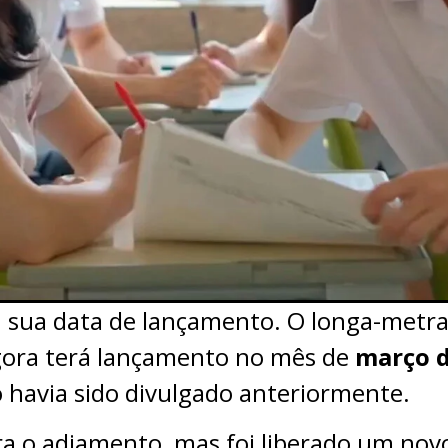
u sua data de lançamento. O longa-met
gora terá lançamento no mês de
março d
 havia sido divulgado anteriormente.
ra o adiamento, mas foi liberado um no