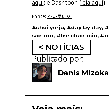
aqui
) e Dashtoon (
leia aqui
).
Fonte:
스타투데이
#choi yu-ju
,
#day by day
,
#
sae-ron
,
#lee chae-min
,
#m
< NOTÍCIAS
Publicado por:
Danis Mizok
Veja mais: