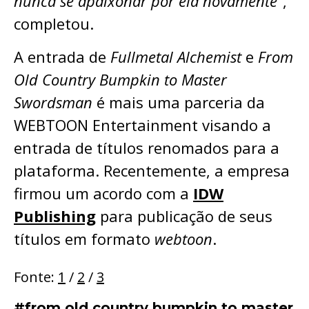
nunca se apaixonar por ela novamente”
,
completou.
A entrada de
Fullmetal Alchemist
e
From
Old Country Bumpkin to Master
Swordsman
é mais uma parceria da
WEBTOON Entertainment visando a
entrada de títulos renomados para a
plataforma. Recentemente, a empresa
firmou um acordo com a
IDW
Publishing
para publicação de seus
títulos em formato
webtoon
.
Fonte:
1
/
2
/
3
#from old country bumpkin to master