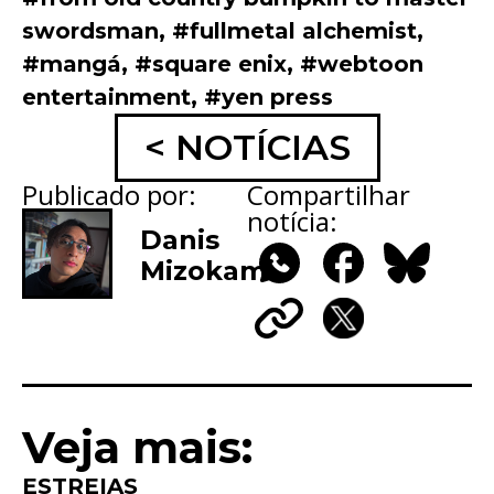
swordsman
,
#fullmetal alchemist
,
#mangá
,
#square enix
,
#webtoon
entertainment
,
#yen press
< NOTÍCIAS
Publicado por:
Compartilhar
notícia:
Danis
Mizokami
WhatsApp
Facebook
Bluesky
Copy
X
Link
Veja mais:
ESTREIAS