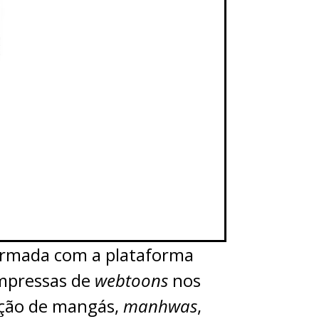
irmada com a plataforma
impressas de
webtoons
nos
ção de mangás,
manhwas
,