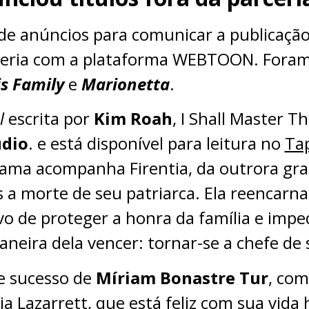
de anúncios para comunicar a publicação
ceria com a plataforma WEBTOON. Foram 
is Family
e
Marionetta
.
l
escrita por
Kim Roah
, I Shall Master T
udio
. e está disponível para leitura no
Ta
trama acompanha Firentia, da outrora gra
ós a morte de seu patriarca. Ela reencar
vo de proteger a honra da família e impe
aneira dela vencer: tornar-se a chefe de 
e sucesso de
Míriam Bonastre Tur
, com
a Lazarrett, que está feliz com sua vida 