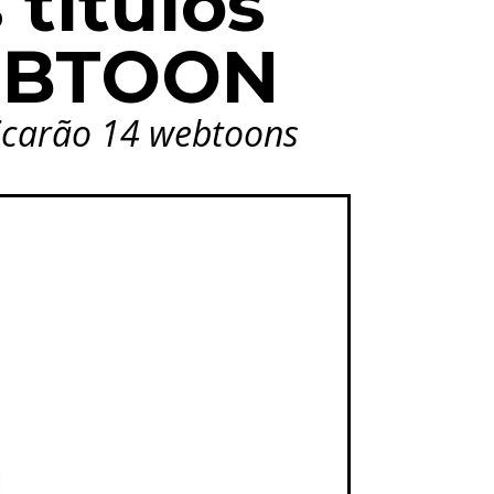
títulos
WEBTOON
licarão 14 webtoons