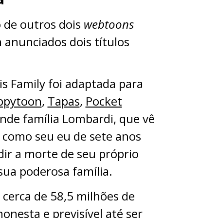
 de outros dois
webtoons
anunciados dois títulos
his Family foi adaptada para
ppytoon
,
Tapas
,
Pocket
nde família Lombardi, que vê
na como seu eu de sete anos
dir a morte de seu próprio
sua poderosa família.
 cerca de 58,5 milhões de
honesta e previsível até ser