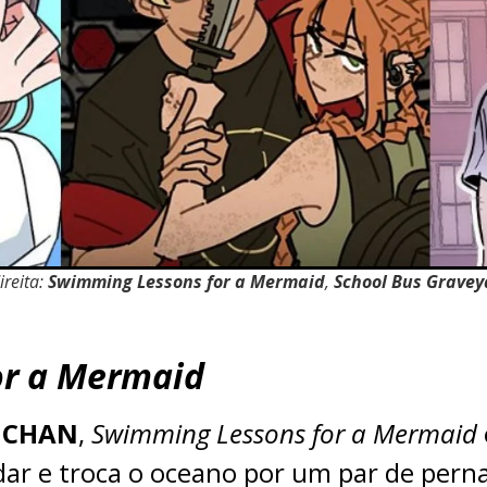
reita:
Swimming Lessons for a Mermaid
,
School Bus Gravey
or a Mermaid
GCHAN
,
Swimming Lessons for a Mermaid
ar e troca o oceano por um par de perna