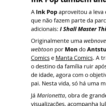
A
Ink Pop
aproveitou a leva 
que não fazem parte da par
adicionais:
I Shall Master Th
Originalmente uma
webnove
webtoon
por
Mon
do
Antst
Comics
e
Manta Comics
. A 
o destino da família ruir ap
de idade, agora com o objeti
pai. Nesta vida, só há uma m
Já
Marionetta
, obra de grand
visualizações, acompanha Juli