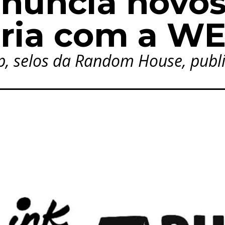
nuncia novos 
eria com a 
op, selos da Random House, pub