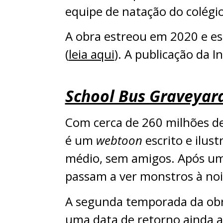
equipe de natação do colégio
A obra estreou em 2020 e e
(
leia aqui
). A publicação da 
School Bus Graveyar
Com cerca de 260 milhões d
é um
webtoon
escrito e ilus
médio, sem amigos. Após uma
passam a ver monstros à noit
A segunda temporada da ob
uma data de retorno ainda a