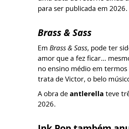
para ser publicada em 2026.
Brass & Sass
Em
Brass & Sass
, pode ter si
amor que a fez ficar… mesmo
no ensino médio em termos 
trata de Victor, o belo mús
A obra de
antlerella
teve tr
2026.
Ink Pop também anun