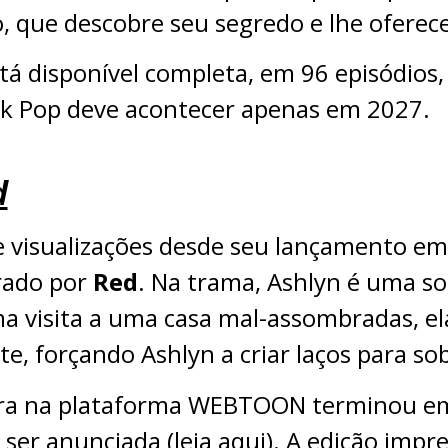
, que descobre seu segredo e lhe oferece
stá disponível completa, em 96 episódi
Ink Pop deve acontecer apenas em 2027.
d
e visualizações desde seu lançamento e
trado por
Red
. Na trama, Ashlyn é uma so
 visita a uma casa mal-assombradas, ela
e, forçando Ashlyn a criar laços para sob
ra na plataforma WEBTOON terminou em 
 ser anunciada (
leia aqui
). A edição impr