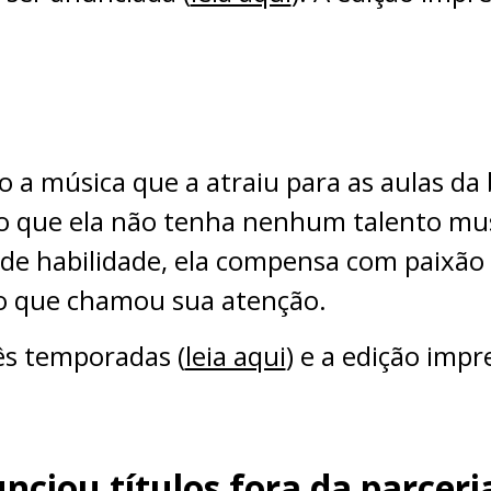
do a música que a atraiu para as aulas da
 que ela não tenha nenhum talento music
de habilidade, ela compensa com paixão
ico que chamou sua atenção.
ês temporadas (
leia aqui
) e a edição imp
ciou títulos fora da parceri