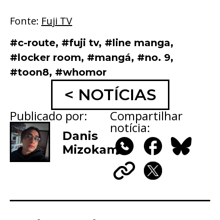
Fonte:
Fuji TV
#c-route
,
#fuji tv
,
#line manga
,
#locker room
,
#mangá
,
#no. 9
,
#toon8
,
#whomor
< NOTÍCIAS
Publicado por:
Compartilhar
notícia:
Danis
Mizokami
WhatsApp
Facebook
Bluesky
Copy
X
Link