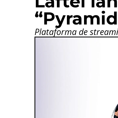
Laftel la
“Pyrami
Plataforma de streami