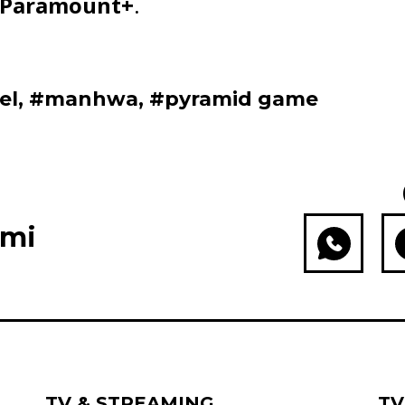
Paramount+
.
el
,
#manhwa
,
#pyramid game
ami
WhatsApp
Fac
TV & STREAMING
TV