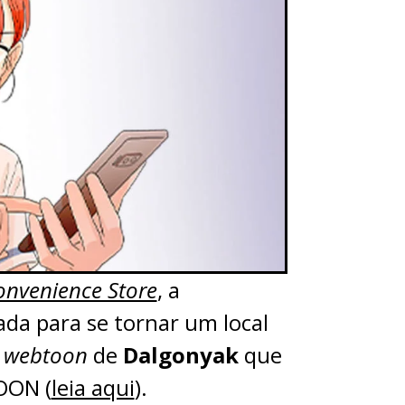
nvenience Store
, a
a para se tornar um local
,
webtoon
de
Dalgonyak
que
OON (
leia aqui
).