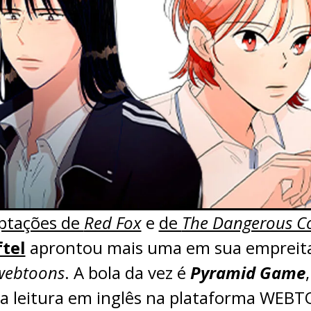
ptações de
Red Fox
e
de
The Dangerous Co
ftel
aprontou mais uma em sua empreitad
webtoons
. A bola da vez é
Pyramid Game
ra leitura em inglês na plataforma WEBT