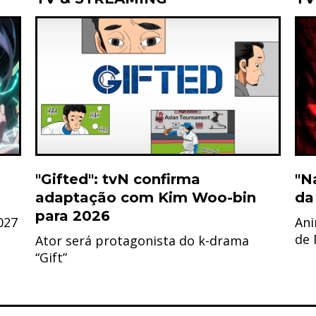
"Gifted": tvN confirma
"N
adaptação com Kim Woo-bin
da
para 2026
027
Ani
de
Ator será protagonista do k-drama
“Gift”