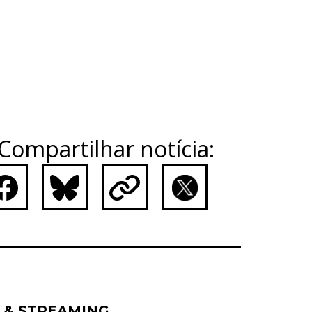
Compartilhar notícia:
ebook
Bluesky
Copy
X
Link
 & STREAMING