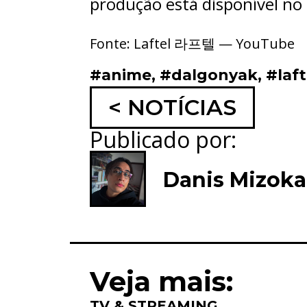
produção está disponível no
Fonte: Laftel 라프텔 — YouTube
#anime
,
#dalgonyak
,
#laft
< NOTÍCIAS
Publicado por:
Danis Mizok
Veja mais:
TV & STREAMING