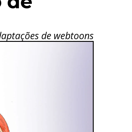
o de
adaptações de webtoons