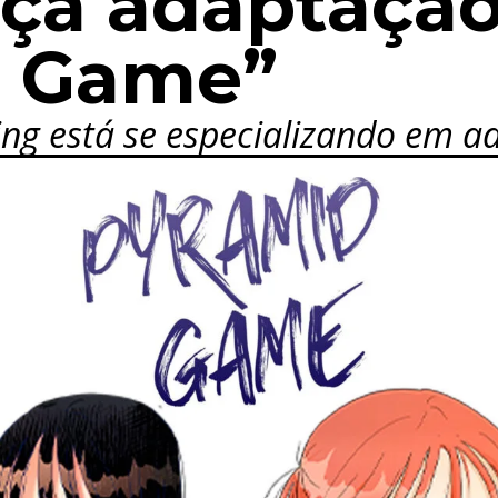
nça adaptaçã
d Game”
ng está se especializando em 