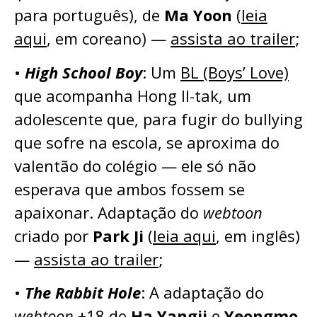
para português), de
Ma Yoon
(
leia
aqui
, em coreano) —
assista ao trailer
;
•
High School Boy
: Um
BL (Boys’ Love)
que acompanha Hong Il-tak, um
adolescente que, para fugir do bullying
que sofre na escola, se aproxima do
valentão do colégio — ele só não
esperava que ambos fossem se
apaixonar. Adaptação do
webtoon
criado por
Park Ji
(
leia aqui
, em inglês)
—
assista ao trailer
;
•
The Rabbit Hole
: A adaptação do
webtoon
+18 de
Ha Yangji
e
Yeongmo