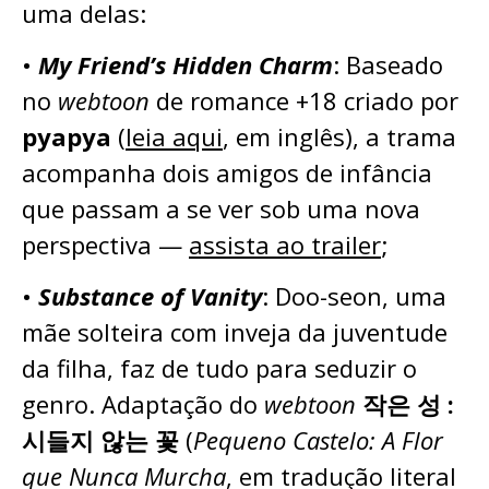
uma delas:
•
My Friend’s Hidden Charm
: Baseado
no
webtoon
de romance +18 criado por
pyapya
(
leia aqui
, em inglês), a trama
acompanha dois amigos de infância
que passam a se ver sob uma nova
perspectiva —
assista ao trailer
;
•
Substance of Vanity
: Doo-seon, uma
mãe solteira com inveja da juventude
da filha, faz de tudo para seduzir o
genro. Adaptação do
webtoon
작은 성 :
시들지 않는 꽃
(
Pequeno Castelo: A Flor
que Nunca Murcha
, em tradução literal