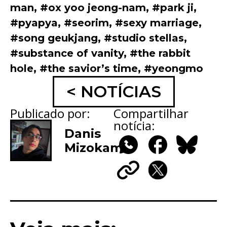
man
,
#ox yoo jeong-nam
,
#park ji
,
#pyapya
,
#seorim
,
#sexy marriage
,
#song geukjang
,
#studio stellas
,
#substance of vanity
,
#the rabbit
hole
,
#the savior’s time
,
#yeongmo
< NOTÍCIAS
Publicado por:
Compartilhar
notícia:
Danis
Mizokami
WhatsApp
Facebook
Bluesky
Copy
X
Link