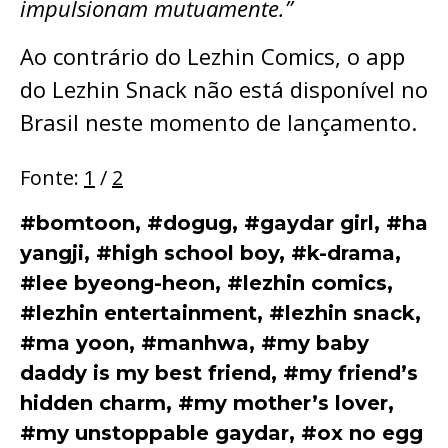
impulsionam mutuamente.”
Ao contrário do Lezhin Comics, o app
do Lezhin Snack não está disponível no
Brasil neste momento de lançamento.
Fonte:
1
/
2
#bomtoon
,
#dogug
,
#gaydar girl
,
#ha
yangji
,
#high school boy
,
#k-drama
,
#lee byeong-heon
,
#lezhin comics
,
#lezhin entertainment
,
#lezhin snack
,
#ma yoon
,
#manhwa
,
#my baby
daddy is my best friend
,
#my friend’s
hidden charm
,
#my mother’s lover
,
#my unstoppable gaydar
,
#ox no egg