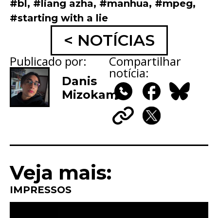
#bl
,
#liang azha
,
#manhua
,
#mpeg
,
#starting with a lie
< NOTÍCIAS
Publicado por:
Compartilhar
notícia:
Danis
Mizokami
WhatsApp
Facebook
Bluesky
Copy
X
Link
Veja mais:
IMPRESSOS