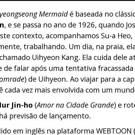
Gyeongseong Mermaid
é baseada no clássi
en
, e se passa no ano de 1926, quando Jos
este contexto, acompanhamos Su-a Heo, 
ente, trabalhando. Um dia, na praia, ela
chamado Uihyeon Kang. Ela cuida dele a
 de falar após uma tentativa fracassada 
omrade
) de Uihyeon. Ao viajar para a ca
e vê cada vez mais envolvida com um mund
ur Jin-ho
(
Amor na Cidade Grande
) e ro
 há previsão de lançamento.
 lido em inglês na plataforma WEBTOON 