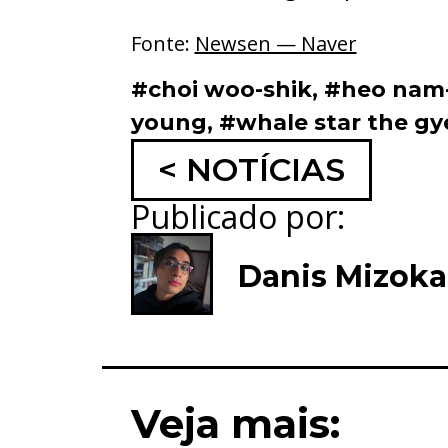
Fonte:
Newsen — Naver
#choi woo-shik
,
#heo nam
young
,
#whale star the g
< NOTÍCIAS
Publicado por:
Danis Mizok
Veja mais: