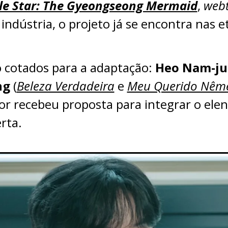
e Star: The Gyeongseong Mermaid
,
web
indústria, o projeto já se encontra nas e
 cotados para a adaptação:
Heo Nam-j
ng
(
Beleza Verdadeira
e
Meu Querido Nême
r recebeu proposta para integrar o ele
rta.