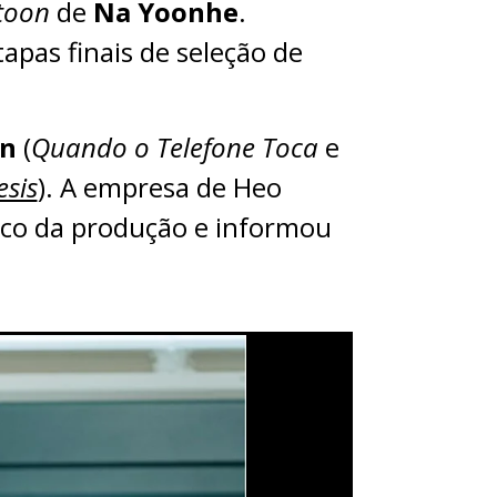
toon
de
Na Yoonhe
.
tapas finais de seleção de
un
(
Quando o Telefone Toca
e
sis
). A empresa de Heo
nco da produção e informou