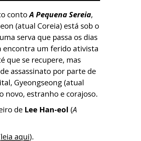
co conto
A Pequena Sereia
,
eon (atual Coreia) está sob o
uma serva que passa os dias
 encontra um ferido ativista
té que se recupere, mas
de assassinato por parte de
pital, Gyeongseong (atual
o novo, estranho e corajoso.
teiro de
Lee Han-eol
(
A
(
leia aqui
).