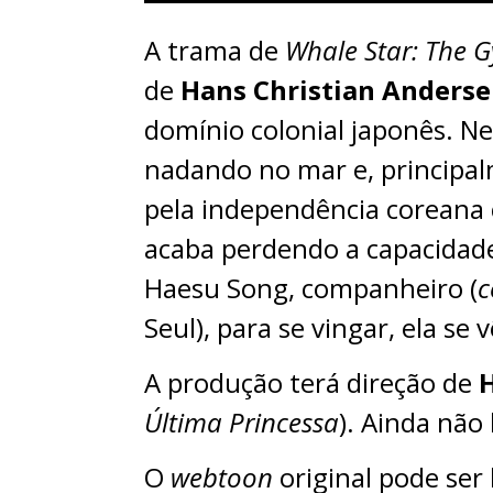
A trama de
Whale Star: The 
de
Hans Christian Anders
domínio colonial japonês. N
nadando no mar e, principalm
pela independência coreana 
acaba perdendo a capacidade
Haesu Song, companheiro (
c
Seul), para se vingar, ela s
A produção terá direção de
H
Última Princessa
). Ainda não
O
webtoon
original pode ser