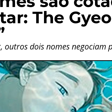
mes são cota
tar: The Gye
”
, outros dois nomes negociam p