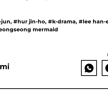
-jun
,
#hur jin-ho
,
#k-drama
,
#lee han-
yeongseong mermaid
ami
WhatsApp
Fac