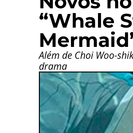
Novos no
“Whale S
Mermaid
Além de Choi Woo-shik
drama