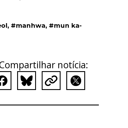
eol
,
#manhwa
,
#mun ka-
Compartilhar notícia:
ebook
Bluesky
Copy
X
Link