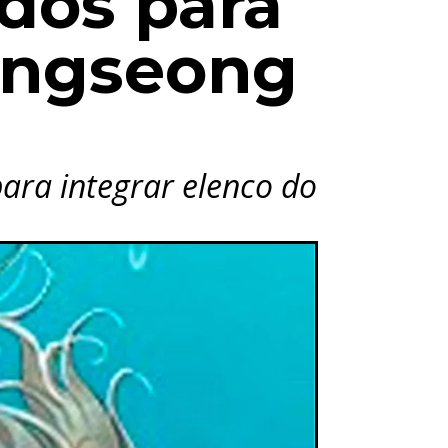
dos para
ongseong
ara integrar elenco do