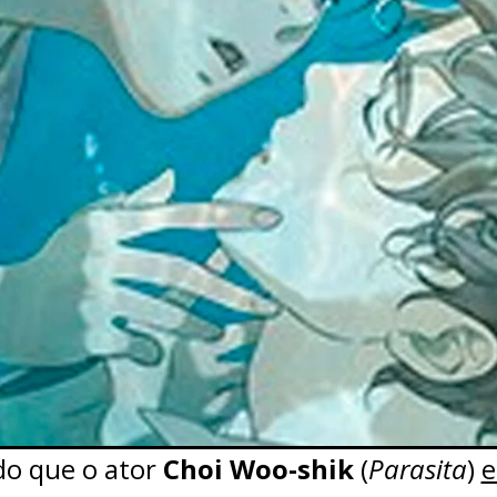
do que o ator
Choi Woo-shik
(
Parasita
)
e