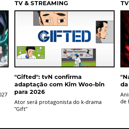
TV & STREAMING
TV
"Gifted": tvN confirma
"N
adaptação com Kim Woo-bin
da
para 2026
027
Ani
de
Ator será protagonista do k-drama
“Gift”