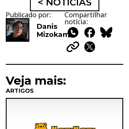
< NOTÍCIAS
Publicado por:
Compartilhar
notícia:
Danis
Mizokami
WhatsApp
Facebook
Bluesky
Copy
X
Link
Veja mais:
ARTIGOS