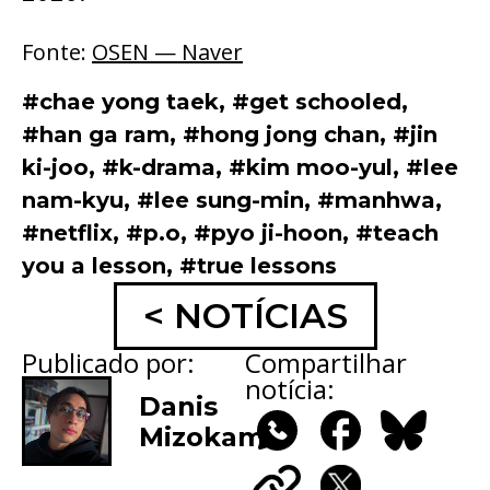
Fonte:
OSEN — Naver
#chae yong taek
,
#get schooled
,
#han ga ram
,
#hong jong chan
,
#jin
ki-joo
,
#k-drama
,
#kim moo-yul
,
#lee
nam-kyu
,
#lee sung-min
,
#manhwa
,
#netflix
,
#p.o
,
#pyo ji-hoon
,
#teach
you a lesson
,
#true lessons
< NOTÍCIAS
Publicado por:
Compartilhar
notícia:
Danis
Mizokami
WhatsApp
Facebook
Bluesky